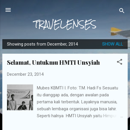
Skip to main content
TRAVELENSES
Showing posts from December, 2014
SHOW ALL
P
o
Selamat, Untukmu HMTI Unsyiah
s
t
December 23, 2014
s
Mubes KBMTI I. Foto: T.M. Hadi Fs Sesuatu
itu dianggap ada, dengan awalan pada
pertama kali terbentuk. Layaknya manusia,
sebuah lembaga organisasi juga bisa lahir.
Seperti halnya HMTI Unsyiah yaitu Himpunan
Mahasiswa Teknik Industri Universitas Syiah
Kuala yang telah berdiri sejak tahun 2012,